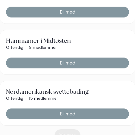
Bli med
Hammamer i Midtøsten
Offentlig
·
9 medlemmer
Bli med
Nordamerikansk svettebading
Offentlig
·
15 medlemmer
Bli med