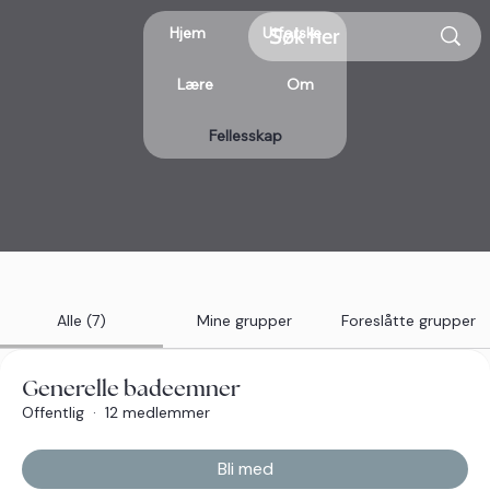
Hjem
Utforske
Lære
Om
Fellesskap
Alle (7)
Mine grupper
Foreslåtte grupper
Generelle badeemner
Offentlig
·
12 medlemmer
Bli med